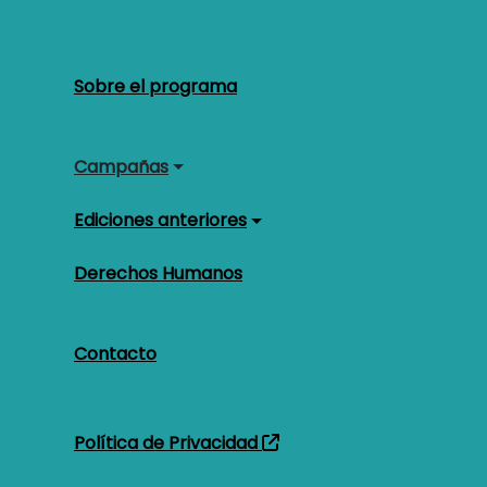
Navegación principal
Sobre el programa
Campañas
Ediciones anteriores
Derechos Humanos
Contacto
Pie de página
Política de Privacidad