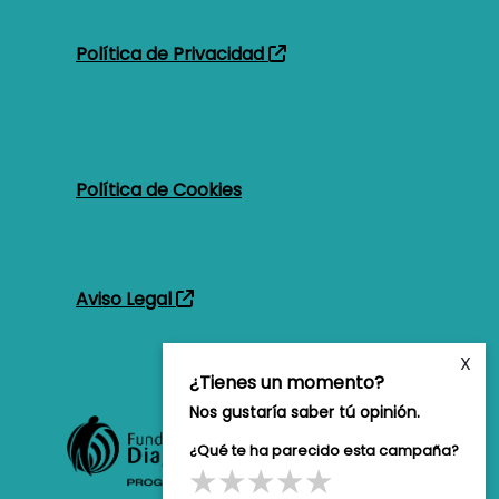
Pie de página
Política de Privacidad
Política de Cookies
Aviso Legal
X
¿Tienes un momento?
Nos gustaría saber tú opinión.
¿Qué te ha parecido esta campaña?