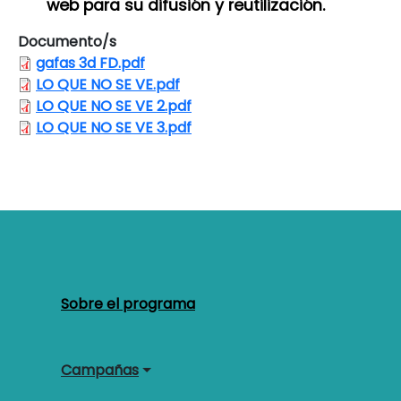
web para su difusión y reutilización.
Documento/s
gafas 3d FD.pdf
LO QUE NO SE VE.pdf
LO QUE NO SE VE 2.pdf
LO QUE NO SE VE 3.pdf
Navegación principal
Sobre el programa
Campañas