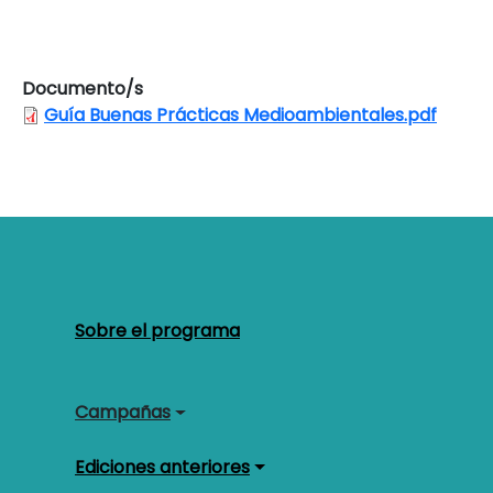
Documento/s
Guía Buenas Prácticas Medioambientales.pdf
Navegación principal
Sobre el programa
Campañas
Ediciones anteriores